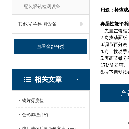
配装眼镜检测设备
用途：检查成
其他光学检测设备
鼻梁性能平断
1.先量左镜
2.向拨动面
3.调节百分
查看全部分类
4.向上拨动
5.再调节微
17MM 即可。
6.按下启动
相关文章
产
镜片雾度值
色彩原理介绍
镜片成像质量评价方法（一）