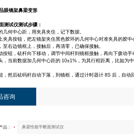
品眼镜架鼻梁变形
面测试仪
测试步骤：
框的几何中心距，用夹具夹住，记下数据。
板上夹具按钮，把左镜架夹住黑色胶环的几何中心对准夹具的胶
表，至右边镜框上，接触后，再清零，已确保接触。
手动按钮，砝杆向下移动，调节中间杆到镜框接触，再向下拨动手
分头，当前数据加几何中心距的 10±1%，为其行程距离，比如为中
按钮，然后砝码杆自动下落，到镜框，通过计时器计 8S 后，自动
品咨询
产品：