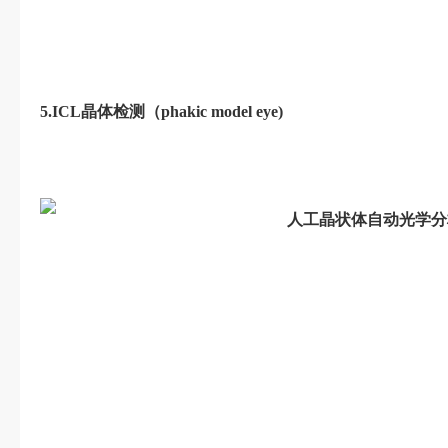
5.
ICL晶体检测（phakic model eye)