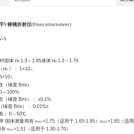
字V棱镜折射仪
(Prism refractometer)
-S
n
n
 对固体
1.3～1.95液体
1.3～1.70
D
D
n
（
）： 1×10
D
-6
5×10
-5
（锤度 Brix）
0～100%
（锤度 Brix）： ±0.1%
锤度 Brix）： 0.01%
3
围： 0～50℃
折射率 固体测量用有
=1.75（适用于 1.65-1.95）
=1.65（适用于
n
n
OD1
OD2
用有
=1.51（适用于 1.30-1.70）
n
OD4