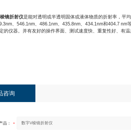
V棱镜折射仪
是能对透明或半透明固体或液体
物质的折射率，平
9.3nm、546.1nm、486.1nm、435.8nm、434.1nm
和404.7 nm
定的仪器。并有友好的
操作界面、
测试
速度快、重复性好、有温
品咨询
产品：