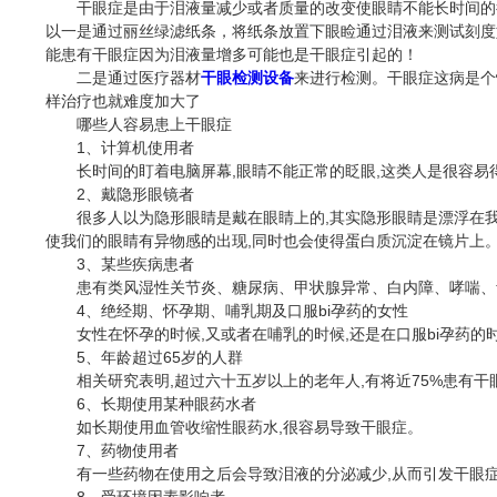
干眼症是由于泪液量减少或者质量的改变使眼睛不能长时间的得
以一是通过丽丝绿滤纸条，将纸条放置下眼睑通过泪液来测试刻度如
能患有干眼症因为泪液量增多可能也是干眼症引起的！
二是通过医疗器材
干眼检测设备
来进行检测。干眼症这病是个
样治疗也就难度加大了
哪些人容易患上干眼症
1、计算机使用者
长时间的盯着电脑屏幕,眼睛不能正常的眨眼,这类人是很容易得
2、戴隐形眼镜者
很多人以为隐形眼睛是戴在眼睛上的,其实隐形眼睛是漂浮在我们
使我们的眼睛有异物感的出现,同时也会使得蛋白质沉淀在镜片上
3、某些疾病患者
患有类风湿性关节炎、糖尿病、甲状腺异常、白内障、哮喘、青
4、绝经期、怀孕期、哺乳期及口服bi孕药的女性
女性在怀孕的时候,又或者在哺乳的时候,还是在口服bi孕药的时
5、年龄超过65岁的人群
相关研究表明,超过六十五岁以上的老年人,有将近75%患有干眼
6、长期使用某种眼药水者
如长期使用血管收缩性眼药水,很容易导致干眼症。
7、药物使用者
有一些药物在使用之后会导致泪液的分泌减少,从而引发干眼症