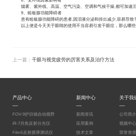
8、受环境因素影响者
烟雾、紫外线、高温、空气污染、空调和气候干燥,都可加速泪
9、睑板腺功能障碍者
患有睑板腺功能障碍的患者,因泪液分泌和排出减少,容易导致
以上便是今天关于眼睛的使用不当容易引发干眼症，那么哪些人
上一篇：
干眼与视觉疲劳的厉害关系及治疗方法
产品中心
新闻中心
关于我
FOV-9护目镜自动视野
新闻资讯
公司简
测试仪
iR-7共焦反射分光仪
应用案例
视频中
Film5反射膜厚测试仪
技术文章
荣誉资