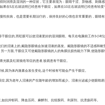
到润滑及湿润的一种症状，它主要表现为：眼睛干涩、异物感、刺痛感
果在5左右就说明已经患有干眼症，如果在10左右就说明已经患有轻度干
慢性疾病，也是需要长期治疗的，保持良好的心情也非常重要的，眼睛有
干眼症的,而眨眼可以使泪液更好的湿润眼睛。每天在电脑前工作3小时以
的泪液上的,戴隐形眼镜会加速泪液的蒸发。戴隐形眼镜的不适感和耐受性
。另一方面,干眼症又可使戴隐形眼镜的人的角膜抗损伤能力下降,使隐形
光眼及红斑狼疮等症的患者,较易患有干眼症。
候,因为体内激素会发生变化,这个时候有可能会产生干眼症。
症,因为老年人泪液的产生随年龄的增加而减少。泪液分泌减少使眼睛易受
,如抗抑郁药、降血压药、麻醉剂、抗组胺药、利尿剂、抗溃疡药等。