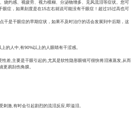
、烧灼感、视疲劳、视力模糊、分泌物增多、见风流泪等症状。您可
眼症，如果刻度是在15左右就说可能没有干眼症！超过15过高也可
点干是干眼症的早期症状，如果不及时治疗的话会发展到中后期，这
上的人中,有90%以上的人眼睛有干涩感。
差,主要是干眼引起的,尤其是软性隐形眼镜可很快将泪液蒸发,从而
眼镜更易刮伤角膜。
刺激,有时会引起剧烈的流泪反应,即溢泪。