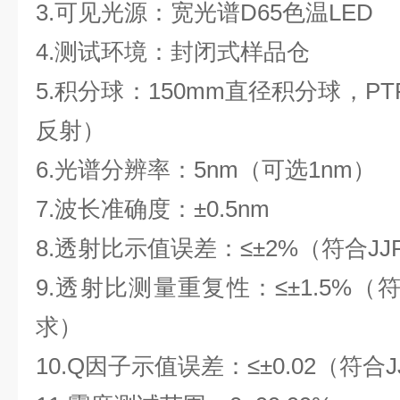
3.可见光源：宽光谱D65色温LED
4.测试环境：封闭式样品仓
5.积分球：
150mm
直径积分球，
PT
反射）
6.光谱分辨率：
5nm
（可选
1nm
）
7.波长准确度：±
0.5nm
8.透射比示值误差：≤±
2%
（符合
JJ
9.透射比测量重复性：≤±
1.5%
（
求）
10.
Q
因子示值误差：≤±
0.02
（符合
J