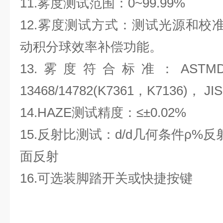
11.雾度测试范围：
0~99.99%
12.雾度测试方式：测试光源和校
动积分球效率补偿功能。
13.雾度符合标准：
ASTMD
13468/14782(K7361
，
K7136)
，
JI
14.
HAZE
测试精度：≤±
0.02%
15.反射比测试：
d/d
几何条件ρ
%
反
面反射
16.可选装脚踏开关或快捷按键