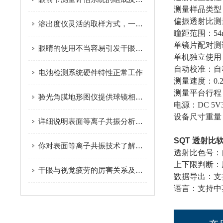
测量样品类型
偏振透射比测
溶出度仪灵活的取样方式，一共有几种呢
瞳距范围：54
单镜片配对测
眼睛的使用不当容易引发干眼症，那么哪些人容易患上？
单机独立使用
自动校准：自
电池检测系统硬件特性正常工作
测量速度：0.2
测量平台行程：
验光角膜地形图仪提供球镜相关的屈光信息
电源：DC 5
设备尺寸重量：合体
详细说明表面等离子共振分析仪的测试步骤，速来
SQT 透射比
你对表面等离子共振技术了解多少呢？
透射比色号：
上下限判断：
干眼与视觉疲劳的厉害关系及治疗方法
数据导出：支持
语言：支持中