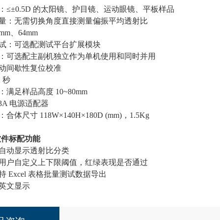
：≤±0.5D 的太阳镜、护目镜、运动眼镜、平板样品
量：无需切换角度直接测量偏振平均透射比
mm、64mm
试：可选配测试平台扩展模块
：可选配主副机独立作为单机使用和同时并用
动间歇性复位校准
 秒
满足样品高度 10~80mm
V3A 电源适配器
尺寸 118W×140H×180D (mm)，1.5Kg
软件标配功能
自动显示透射比分类
用户自定义上下限阈值，红绿表现是否通过
 Excel 表格批量测试数据导出
英文显示