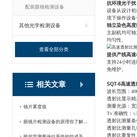
抗环境光干扰
配装眼镜检测设备
设备从设计初
境下操作设备
其他光学检测设备
独立染色高度
主副机均可独
均匀性。
查看全部分类
提供产线高速
支持24小时
免维护。
相关文章
SQT-6
高速透
波长范围：400
透射比显示精度
测量光源：宽波
镜片雾度值
Tv 准确性：≤1
透射比测量条
眼镜片检测设备的原理你了解多少？
透射比测量孔径
透射比重复性
眼前节测量评估系统的组成及其作用，让我们好好的了解了解