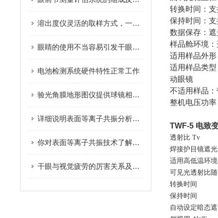
转换时间：支
保持时间：支
溶出度仪灵活的取样方式，一共有几种呢
数据保存：遮光
样品舱环境：
眼睛的使用不当容易引发干眼症，那么哪些人容易患上？
适用样品外形
适用样品类型
电池检测系统硬件特性正常工作
动眼镜
不适用样品：
验光角膜地形图仪提供球镜相关的屈光信息
整机电压功率：AC
详细说明表面等离子共振分析仪的测试步骤，速来
TWF-5
电致
透射比 Tv
你对表面等离子共振技术了解多少呢？
焊接护目镜遮光
适用高低温环境
干眼与视觉疲劳的厉害关系及治疗方法
可见光透射比随
转换时间
保持时间
自动设定暗态遮光