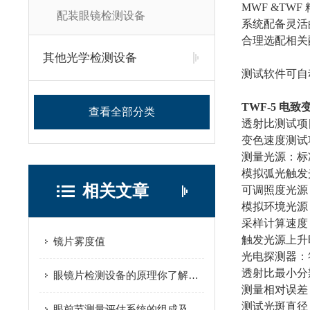
MWF &TWF
配装眼镜检测设备
系统配备灵活
合理选配相关
其他光学检测设备
测试软件可自
TWF-5
电致
查看全部分类
透射比测试项目：遮光
变色速度测试项目：
测量光源：标准
模拟弧光触发光
相关文章
可调照度光源：照
模拟环境光源
采样计算速度：
触发光源上升时
镜片雾度值
光电探测器：符
透射比最小分辨率
眼镜片检测设备的原理你了解多少？
测量相对误差：符合
测试光斑直径：5
眼前节测量评估系统的组成及其作用，让我们好好的了解了解