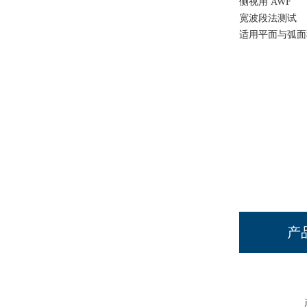
侧视用 AWF
宽波段法测试
适用平面与弧面
产