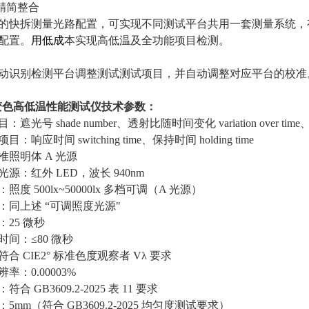
 精简整合
的快拆测量光路配置，可实现不同测试平台共用一套测量系统，
配置。
用低成
本实现高低温及全功能项目检测。
动识别检测平台调整测试测试项目，并自动调整对应平台的校准
变色高低温性能测试仪
技术参数：
号 shade number、透射比随时间变化 variation over time、自动
响应时间 switching time、保持时间 holding time
照明体 A 光源
源：红外 LED，波长 940nm
度 500lx~50000lx 多档可调（A 光源）
：同上述 “可调照度光源"
25 微秒
间：≤80 微秒
合 CIE2° 标准色度观察者 Vλ 要求
：0.00003%
 GB3609.2-2025 表 11 要求
mm（符合 GB3609.2-2025 均匀度测试要求）