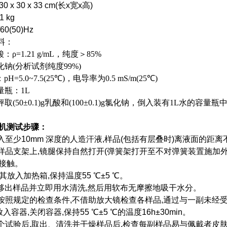
 x 30 x 33 cm(长x宽x高)
1 kg
/60(50)Hz
料：
乳酸：ρ=1.21 g/mL，纯度＞85%
氯化钠(分析试剂纯度99%)
：pH=5.0~7.5(25℃)，电导率为0.5 mS/m(25℃)
容量瓶：1L
秤取(50±0.1)g乳酸和(100±0.1)g氯化钠，倒入装有1L水的
机
测试步骤：
入至少10mm 深度的人造汗液,样品(包括有层叠时)离液面的距离
在样品支架上,镜腿保持自然打开(弹簧架打开至不对弹簧装置施加
接触。
将其放入加热箱,保持温度55 ℃±5 ℃。
0min,移出样品并立即用水清洗,然后用软布无摩擦地吸干水分。
in内,按照规定的检查条件,不借助放大镜检查各样品,通过与一副
容器,关闭容器,保持55 ℃±5 ℃的温度16h±30min。
二个试验后,取出、清洗并干燥样品后,检查每副样品易与佩戴者皮