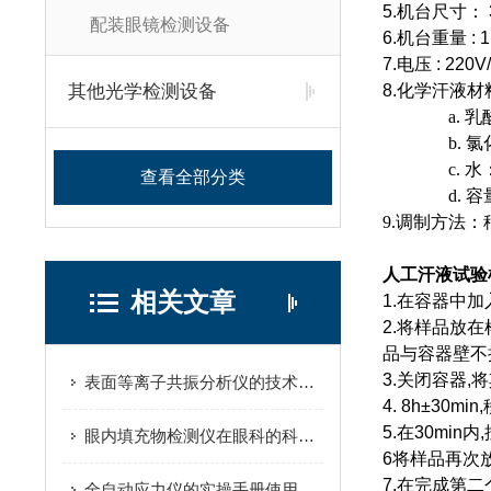
5.机台尺寸： 30
配装眼镜检测设备
6.机台重量 : 1
7.电压 : 220V
其他光学检测设备
8.化学汗液材
a. 
b. 
c. 水
查看全部分类
d. 
9.调制方法：
人工汗液试验
相关文章
1.在容器中加
2.将样品放
品与容器壁不
3.关闭容器,
表面等离子共振分析仪的技术参数包括这些方面的信息
4. 8h±3
5.在30m
眼内填充物检测仪在眼科的科学研究和临床实验中的作用
6将样品再次放入
7.在完成第
全自动应力仪的实操手册使用指南