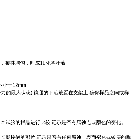
容量瓶中，搅拌均匀，即成1L化学汗液。
不小于12mm
外力的最大状态),镜腿的下沿放置在支架上,确保样品之间或样
未经受本试验的样品进行比较,记录是否有腐蚀点或颜色的变化。
肤长期接触的部位,记录是否有任何腐蚀、表面褪色或镀层的脱