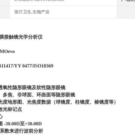
医疗卫生,生物产业
膜接触镜光学分析仪
Oevo
17/YY 0477/ISO18369
性透氧性隐形眼镜及软性隐形眼镜
面、多焦、非球面、环曲面等隐形眼镜
屈光度地形图、光焦度数据（球镜度、柱镜度、棱镜度等）
的散光标记点
心
-30.00D至+30.00D
ike系数来进行波前分析