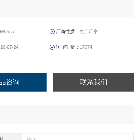
IMOevo
厂商性质：
生产厂家
26-07-24
访 问 量：
17674
品咨询
联系我们
别
进口