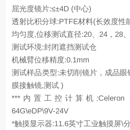
屈光度镜片:
≤±4D (中心)
透射比积分球:
PTFE材料(长效度性
均匀度,位移测试直径:
20、24，28、
测试环境:
封闭遮挡测试仓
机械臂位移精度:
0.1mm
测试样品类型:未切削镜片，成品眼
膜接触镜,测试 )
***内置工控计算机:
Celeron
64G\eDP\9V-24V
*触摸显示器:
11.6英寸工业触摸屏\分辨