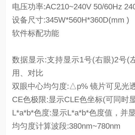
电压功率:
AC210~240V 50/60Hz 24
设备尺寸:
345W*560H*360D(mm )
软件标配功能
数据显示:
支持显示1号(右眼)2号
用、对比
双眼中心均匀度:△
p% 镜片可见光
CE色极限:
显示CLE色坐标(可同时
L*a*b*色度:
显示L*a*b*色度值，
均匀度计算波段:
380nm~780nm