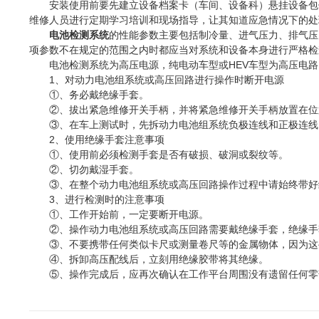
安装使用前要先建立设备档案卡（车间、设备科）悬挂设备包保
维修人员进行定期学习培训和现场指导，让其知道应急情况下的处
电池检测系统
的性能参数主要包括制冷量、进气压力、排气压
项参数不在规定的范围之内时都应当对系统和设备本身进行严格检
电池检测系统为高压电源，纯电动车型或HEV车型为高压电路
1、对动力电池组系统或高压回路进行操作时断开电源
①、务必戴绝缘手套。
②、拔出紧急维修开关手柄，并将紧急维修开关手柄放置在位
③、在车上测试时，先拆动力电池组系统负极连线和正极连线
2、使用绝缘手套注意事项
①、使用前必须检测手套是否有破损、破洞或裂纹等。
②、切勿戴湿手套。
③、在整个动力电池组系统或高压回路操作过程中请始终带好
3、进行检测时的注意事项
①、工作开始前，一定要断开电源。
②、操作动力电池组系统或高压回路需要戴绝缘手套，绝缘手
③、不要携带任何类似卡尺或测量卷尺等的金属物体，因为这
④、拆卸高压配线后，立刻用绝缘胶带将其绝缘。
⑤、操作完成后，应再次确认在工作平台周围没有遗留任何零