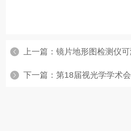
上一篇：
镜片地形图检测仪可测
下一篇：
第18届视光学学术会