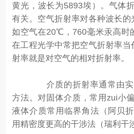
黄光，波长为5893埃）。气体
有关。空气折射率对各种波长的
如空气在20℃，760毫米汞高时的
在工程光学中常把空气折射率当
射率就是对空气的相对折射率。
介质的折射率通常由实
方法。对固体介质，常用zui小
液体介质常用临界角法（阿贝折
用精密度更高的干涉法（瑞利干