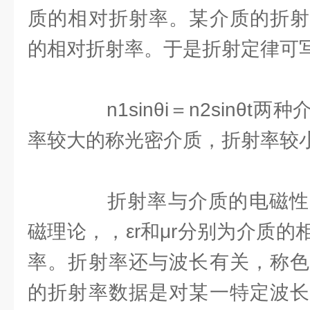
质的相对折射率。某介质的折射
的相对折射率。于是折射定律可
n1sinθi＝n2sinθt
率较大的称光密介质，折射率较
折射率与介质的电磁性
磁理论，，εr和μr分别为介质
率。折射率还与波长有关，称色
的折射率数据是对某一特定波长