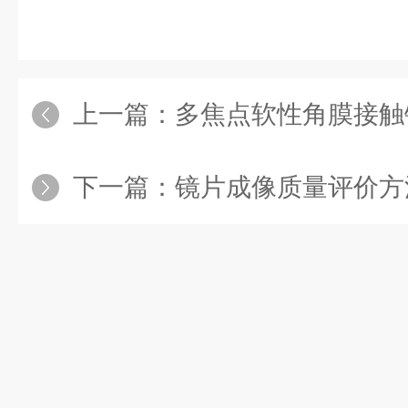
上一篇：
多焦点软性角膜接触
下一篇：
镜片成像质量评价方