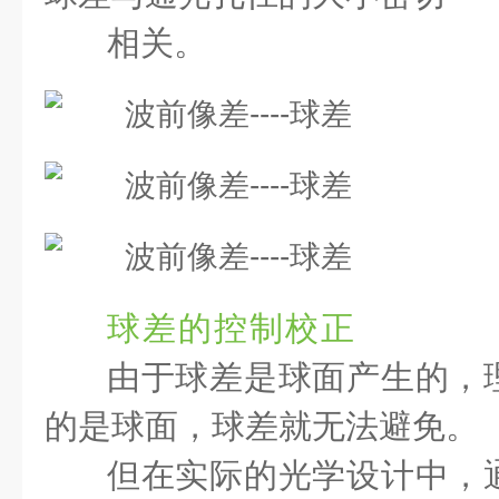
相关。
球差的控制校正
由于球差是球面产生的，
的是球面，球差就无法避免。
但在实际的光学设计中，