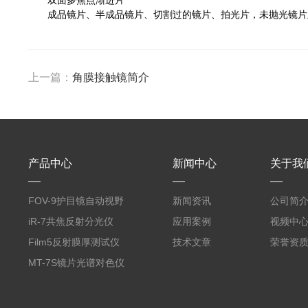
双面多焦点渐进片
成品镜片、半成品镜片、切割过的镜片、拍光片，未抛光镜片
上一篇：
角膜接触镜简介
产品中心
新闻中心
关于我
FOV-9护目镜自动视野
新闻资讯
公司简
测试仪
iR-7共焦反射分光仪
应用案例
视频中
Film5反射膜厚测试仪
技术文章
荣誉资
MT-7S镜片光谱对色仪