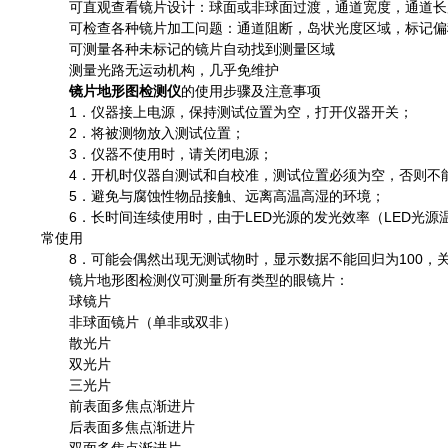
可直观查看镜片设计：球面或非球面过渡，通道宽度，通道长
可检查各种镜片加工问题：通道阻断，岛状光度区域，标记偏
可测量各种未标记的镜片自动找到测量区域
测量光路无运动机构，几乎免维护
镜片地形图检测仪
的使用步骤及注意事项
1．仪器接上电源，保持测试位置为空，打开仪器开关；
2．将被测物放入测试位置；
3．仪器不使用时，请关闭电源；
4．开机时仪器自测试和自校准，测试位置必须为空，否则不
5．避免与腐蚀性物品接触、远离高温高湿的环境；
6．长时间连续使用时，由于LED光源的发光效率（LED光源
常使用
8．可能会偶然出现无测试物时，显示数据不能回归为100，关
镜片地形图检测仪可测量所有类型的眼镜片：
球镜片
非球面镜片（单非或双非）
散光片
双光片
三光片
前表面多焦点渐进片
后表面多焦点渐进片