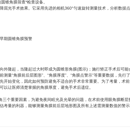
圆锥角膜筛查*检查设备。
光手术效果。它采用先进的相机360°匀速旋转测量技术，分析数据点高
早期圆锥角膜预警
外隆起，当隆起过大时即成为圆锥形角膜(图示)；施行矫正手术后可能
测量“角膜前后层图形”、“角膜厚度”、“角膜点警示”等重要数据，先行
始变化，因此如何预防避免不适合的手术非常重要。为了考量，术前完
可以让医师清楚掌握的角膜厚度，避免手术后遗症。
角三个重要因素，为避免夜间眩光及光晕的问题，在术前使用眼角膜断层
估考量的利器，能够测量角膜前后层地形图及所有上述需测量数值的警示