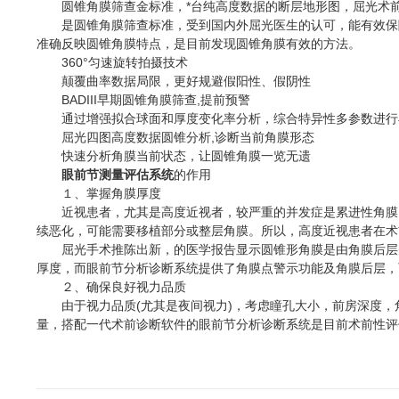
圆锥角膜筛查金标准，*台纯高度数据的断层地形图，屈光术前
是圆锥角膜筛查标准，受到国内外屈光医生的认可，能有效保障屈
准确反映圆锥角膜特点，是目前发现圆锥角膜有效的方法。
360°匀速旋转拍摄技术
颠覆曲率数据局限，更好规避假阳性、假阴性
BADIII早期圆锥角膜筛查,提前预警
通过增强拟合球面和厚度变化率分析，综合特异性多参数进行
屈光四图高度数据圆锥分析,诊断当前角膜形态
快速分析角膜当前状态，让圆锥角膜一览无遗
眼前节测量评估系统
的作用
１、掌握角膜厚度
近视患者，尤其是高度近视者，较严重的并发症是累进性角膜向
续恶化，可能需要移植部分或整层角膜。所以，高度近视患者在术前
屈光手术推陈出新，的医学报告显示圆锥形角膜是由角膜后层先开
厚度，而眼前节分析诊断系统提供了角膜点警示功能及角膜后层，
２、确保良好视力品质
由于视力品质(尤其是夜间视力)，考虑瞳孔大小，前房深度，
量，搭配一代术前诊断软件的眼前节分析诊断系统是目前术前性评