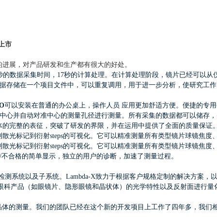
上市
的进展，对产品研发和生产都有很大的好处。
3秒的数据采集时间，17秒的计算处理。在计算处理阶段，镜片已经可以
据存储在一个项目文件中，可以重复调用，用于进一步分析，使研究工作
O
可以安装在普通的办公桌上，操作人员 应用更加舒适方便。
便捷的专用
的光学中心并自动对准中心的测量孔径进行测量。所有采集的数据都可以储存
体的完整的表征，突破了研发的界限，并在运用中提供了全面的质量保证
光标记到衍射steps的可视化。它可以精准测量所有类型镜片球镜焦度、柱
光标记到衍射steps的可视化。它可以精准测量所有类型镜片球镜焦度、柱镜
合格/不合格的简单显示，独立的用户的诊断，加速了测量过程。
学和检测系统以及子系统。Lambda-X致力于根据客户规格定制的解决方
够对 眼科产品（如眼镜片、隐形眼镜和晶状体）的光学特性以及反射面进行
人工晶体的测量。我们的团队已经在这个新的开发项目上工作了四年多，我们