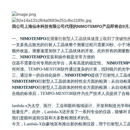
我公司上海仙本科技有限公司代理的NIMOTEMPO产品即将在9月
一、
NIMOTEMPO
在测量衍射型人工晶状体速度上取到了突破性
一支多焦点散光的衍射人工晶体整个测量过程只需要20秒。小于
额外收益。
测量速度加快了人工晶状体的开发。此外所有的测量数
二、
NIMOTEMPO
安装和操作都是非常方便的
仪器不需要任何专用的光学台，具有高度的稳定性。
NIMOTEMP
何对准。TEMPO-MENTOR软件通过复杂的计算，找到镜片
三、通过单一的自动化操作，
NIMOTEMPO
提供了衍射性人工晶
NIMOTEMPO
衍射型人工晶状体的特性全方面的检测：从自动检测散
NIMOTEMPO
衍射型人工晶状体的特性全方面的检测：从自动检测散
合格的标准后，TEMPO-MENTOR软件为生产技术人员提供了
lambda-x为太空、医疗、工业和眼科领域设计、开发和制造光
批量生产。此外，Lambda-X还开发了一系列专业的仪器，能
我们是眼科波前仪器和大多数检测技术的先。
今天，Lambda-X自豪地宣布推出新的检测仪器，用于衍射型